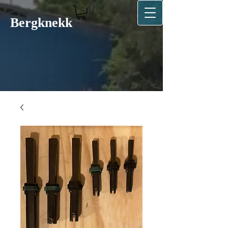
Bergkn​ekk