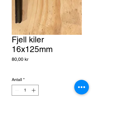
Fjell kiler
16x125mm
Pris
80,00 kr
Antall
*
Legg til i handlekurv
Fjell kiler 16 x 125 mm