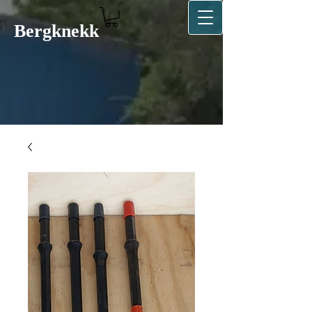
Bergkn​ekk