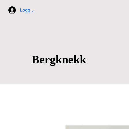
Logg inn
Bergkn​ekk