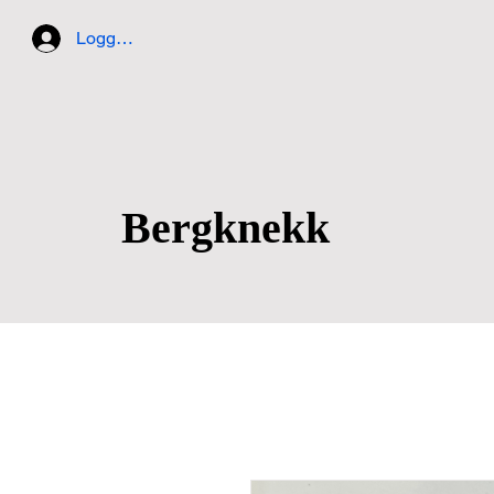
Logg inn
Bergkn​ekk