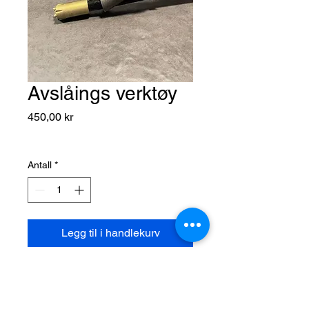
Avslåings verktøy
Pris
450,00 kr
Antall
*
Legg til i handlekurv
Avslåings verktøy. Til bytte av
borekrone