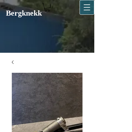
Bergkn​ekk